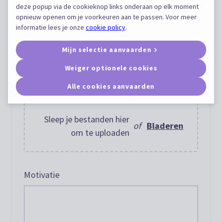
deze popup via de cookieknop links onderaan op elk moment
Profiel kandidaat
opnieuw openen om je voorkeuren aan te passen. Voor meer
informatie lees je onze
cookie policy
.
Mijn selectie aanvaarden
Weiger optionele cookies
Alle cookies aanvaarden
curriculum vitae
Sleep je bestanden hier
of
Bladeren
om te uploaden
Motivatie